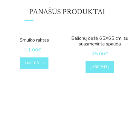
PANAŠŪS PRODUKTAI
Balionų dėžė 65X65 cm. su
Smuiko raktas
suasmeninta spauda
1.00
€
45.00
€
Į KREPŠELĮ
Į KREPŠELĮ