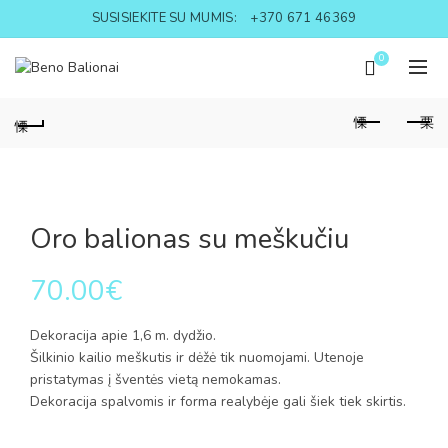
SUSISIEKITE SU MUMIS:
+370 671 46369
0
Oro balionas su meškučiu
70.00
€
Dekoracija apie 1,6 m. dydžio.
Šilkinio kailio meškutis ir dėžė tik nuomojami. Utenoje
pristatymas į šventės vietą nemokamas.
Dekoracija spalvomis ir forma realybėje gali šiek tiek skirtis.