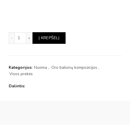
produkto kiekis: Oro balionas su meškučiu
Į KREPŠELĮ
Kategorijos:
Nuoma
,
Oro balionų kompozicijos
,
Visos prekės
Dalintis