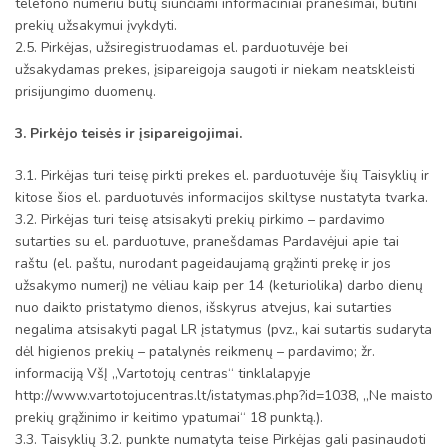
telefono numeriu būtų siunčiami informaciniai pranešimai, būtini
prekių užsakymui įvykdyti.
2.5. Pirkėjas, užsiregistruodamas el. parduotuvėje bei
užsakydamas prekes, įsipareigoja saugoti ir niekam neatskleisti
prisijungimo duomenų.
3. Pirkėjo teisės ir įsipareigojimai.
3.1. Pirkėjas turi teisę pirkti prekes el. parduotuvėje šių Taisyklių ir
kitose šios el. parduotuvės informacijos skiltyse nustatyta tvarka.
3.2. Pirkėjas turi teisę atsisakyti prekių pirkimo – pardavimo
sutarties su el. parduotuve, pranešdamas Pardavėjui apie tai
raštu (el. paštu, nurodant pageidaujamą grąžinti prekę ir jos
užsakymo numerį) ne vėliau kaip per 14 (keturiolika) darbo dienų
nuo daikto pristatymo dienos, išskyrus atvejus, kai sutarties
negalima atsisakyti pagal LR įstatymus (pvz., kai sutartis sudaryta
dėl higienos prekių – patalynės reikmenų – pardavimo; žr.
informaciją VšĮ „Vartotojų centras“ tinklalapyje
http://www.vartotojucentras.lt/istatymas.php?id=1038, „Ne maisto
prekių grąžinimo ir keitimo ypatumai“ 18 punktą.).
3.3. Taisyklių 3.2. punkte numatyta teise Pirkėjas gali pasinaudoti