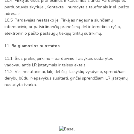
10.4. Pirkėjas visus pranešimus ir klausimus siunčia Pardavėjo el.
parduotuvės skyriuje „Kontaktai“ nurodytais telefonais ir el. pašto
adresais.
10.5. Pardavėjas neatsako jei Pirkėjas negauna siunčiamų
informacinių ar patvirtinančių pranešimų dėl internetinio ryšio,
elektroninio pašto paslaugų tiekėjų tinklų sutrikimų.
11. Baigiamosios nuostatos.
11.1. Šios prekių pirkimo – pardavimo Taisyklės sudarytos
vadovaujantis LR įstatymais ir teisės aktais.
11.2. Visi nesutarimai, kilę dėl šių Taisyklių vykdymo, sprendžiami
derybų būdu. Nepavykus susitarti, ginčai sprendžiami LR įstatymų
nustatyta tvarka.