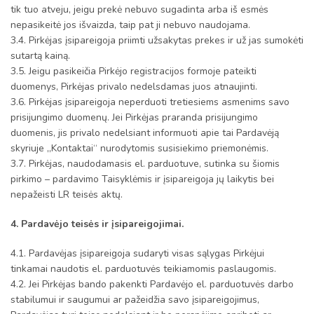
tik tuo atveju, jeigu prekė nebuvo sugadinta arba iš esmės
nepasikeitė jos išvaizda, taip pat ji nebuvo naudojama.
3.4. Pirkėjas įsipareigoja priimti užsakytas prekes ir už jas sumokėti
sutartą kainą.
3.5. Jeigu pasikeičia Pirkėjo registracijos formoje pateikti
duomenys, Pirkėjas privalo nedelsdamas juos atnaujinti.
3.6. Pirkėjas įsipareigoja neperduoti tretiesiems asmenims savo
prisijungimo duomenų. Jei Pirkėjas praranda prisijungimo
duomenis, jis privalo nedelsiant informuoti apie tai Pardavėją
skyriuje „Kontaktai“ nurodytomis susisiekimo priemonėmis.
3.7. Pirkėjas, naudodamasis el. parduotuve, sutinka su šiomis
pirkimo – pardavimo Taisyklėmis ir įsipareigoja jų laikytis bei
nepažeisti LR teisės aktų.
4. Pardavėjo teisės ir įsipareigojimai.
4.1. Pardavėjas įsipareigoja sudaryti visas sąlygas Pirkėjui
tinkamai naudotis el. parduotuvės teikiamomis paslaugomis.
4.2. Jei Pirkėjas bando pakenkti Pardavėjo el. parduotuvės darbo
stabilumui ir saugumui ar pažeidžia savo įsipareigojimus,