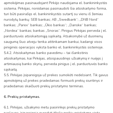
apmokėjimas pasinaudojant Pirkėjo naudojama el. bankininkystės
sistema. Pirkėjas, norėdamas pasinaudoti šia atsiskaitymo forma,
turi būti pasirašęs el. bankininkystės sutartį su vienu iš žemiau
nurodytų bankų: SEB bankas; AB „Swedbank“; „DNB Nord“
bankas; „Parex“ bankas; „Ūkio bankas“; „Danske“ bankas;
„Nordea“ bankas; bankas „Snoras“. Pinigus Pirkėjas perveda į el.
parduotuvės atsiskaitomąją sąskaitą. Atsakomybė už duomenų
saugumą šiuo atveju tenka atitinkamam bankui, kadangi visos
piniginės operacijos vyksta banko el. bankininkystės sistemoje.
5.4.2. Atsiskaitymas banko pavedimu – tai išankstinis
atsiskaitymas, kai Pirkėjas, atsispausdinęs užsakymą ir nuėjęs į
artimiausią banko skyrių, perveda pinigus į el. parduotuvės banko
sąskaitą.
5.5. Pirkėjas įsipareigoja už prekes sumokėti nedelsiant. Tik gavus
apmokėjimą už prekes pradedamas formuoti prekių siuntinys ir
pradedamas skaičiuoti prekių pristatymo terminas.
6. Prekių pristatymas.
6.1. Pirkėjas, užsakymo metu pasirinkęs prekių pristatymo
paslaugą, įsipareigoja nurodyti tikslią prekių pristatymo vietą.