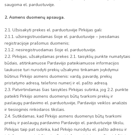
saugoma el. parduotuvėje.
2. Asmens duomenų apsauga.
2.1. Užsisakyti prekes el. parduotuvėje Pirkėjas gali:
2.1.1. užsiregistruodamas šioje el. parduotuvėje – įvesdamas
registracijoje prašomus duomenis;
2.1.2. nesiregistruodamas šioje el. parduotuvėje.
2.2. Pirkėjas, užsakydamas prekes 2.1. taisyklių punkte numatytais
būdais, atitinkamuose Pardavėjo pateikiamuose informacijos
laukuose turi nurodyti prekių užsakymo tinkamam įvykdymui
būtinus Pirkėjo asmens duomenis: vardą, pavardę, prekių
pristatymo adresą, telefono numerį ir el. pašto adresą.
2.3. Patvirtindamas šias taisykles Pirkėjas sutinka, jog 2.2. punkte
pateikti Pirkėjo asmens duomenys būtų tvarkomi prekių ir
paslaugų pardavimo el. parduotuvėje, Pardavėjo veiklos analizės
ir tiesioginės rinkodaros tikslais.
2.4. Sutikdamas, kad Pirkėjo asmens duomenys būtų tvarkomi
prekių ir paslaugų pardavimo Pardavėjo el. parduotuvėje tikslu,
Pirkėjas taip pat sutinka, kad Pirkėjo nurodytu el. pašto adresu ir