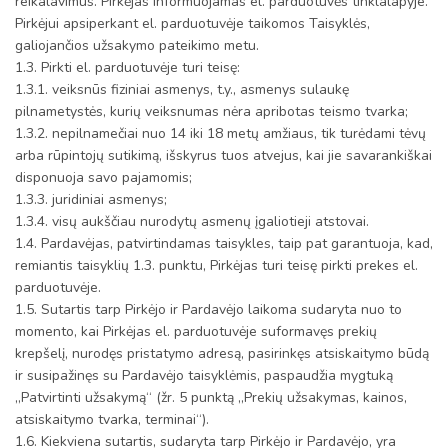
reikalavimus. Pirkėjas informuojamas el. parduotuvės tinklalapyje.
Pirkėjui apsiperkant el. parduotuvėje taikomos Taisyklės,
galiojančios užsakymo pateikimo metu.
1.3. Pirkti el. parduotuvėje turi teisę:
1.3.1. veiksnūs fiziniai asmenys, t.y., asmenys sulaukę
pilnametystės, kurių veiksnumas nėra apribotas teismo tvarka;
1.3.2. nepilnamečiai nuo 14 iki 18 metų amžiaus, tik turėdami tėvų
arba rūpintojų sutikimą, išskyrus tuos atvejus, kai jie savarankiškai
disponuoja savo pajamomis;
1.3.3. juridiniai asmenys;
1.3.4. visų aukščiau nurodytų asmenų įgaliotieji atstovai.
1.4. Pardavėjas, patvirtindamas taisykles, taip pat garantuoja, kad,
remiantis taisyklių 1.3. punktu, Pirkėjas turi teisę pirkti prekes el.
parduotuvėje.
1.5. Sutartis tarp Pirkėjo ir Pardavėjo laikoma sudaryta nuo to
momento, kai Pirkėjas el. parduotuvėje suformavęs prekių
krepšelį, nurodęs pristatymo adresą, pasirinkęs atsiskaitymo būdą
ir susipažinęs su Pardavėjo taisyklėmis, paspaudžia mygtuką
„Patvirtinti užsakymą“ (žr. 5 punktą „Prekių užsakymas, kainos,
atsiskaitymo tvarka, terminai“).
1.6. Kiekviena sutartis, sudaryta tarp Pirkėjo ir Pardavėjo, yra