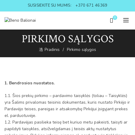
SUSISIEKITE SU MUMIS:
+370 671 46369
0
PIRKIMO SĄLYGOS
Pradinis
Pirkimo sąlygos
1. Bendrosios nuostatos.
1.1. Šios prekių pirkimo – pardavimo taisyklės (toliau – Taisyklės)
yra Šalims privalomas teisinis dokumentas, kuris nustato Pirkėjo ir
Pardavėjo teises, pareigas ir atsakomybę Pirkėjui įsigyjant prekes
el. parduotuvėje.
1.2. Pardavėjas pasilieka teisę bet kuriuo metu pakeisti, taisyti ar
papildyti taisykles, atsižvelgdamas į teisės aktų nustatytus