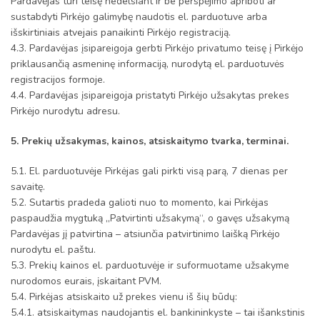
Pardavėjas turi teisę nedelsiant ir be perspėjimo apriboti ar
sustabdyti Pirkėjo galimybę naudotis el. parduotuve arba
išskirtiniais atvejais panaikinti Pirkėjo registraciją.
4.3. Pardavėjas įsipareigoja gerbti Pirkėjo privatumo teisę į Pirkėjo
priklausančią asmeninę informaciją, nurodytą el. parduotuvės
registracijos formoje.
4.4. Pardavėjas įsipareigoja pristatyti Pirkėjo užsakytas prekes
Pirkėjo nurodytu adresu.
5. Prekių užsakymas, kainos, atsiskaitymo tvarka, terminai.
5.1. El. parduotuvėje Pirkėjas gali pirkti visą parą, 7 dienas per
savaitę.
5.2. Sutartis pradeda galioti nuo to momento, kai Pirkėjas
paspaudžia mygtuką „Patvirtinti užsakymą“, o gavęs užsakymą
Pardavėjas jį patvirtina – atsiunčia patvirtinimo laišką Pirkėjo
nurodytu el. paštu.
5.3. Prekių kainos el. parduotuvėje ir suformuotame užsakyme
nurodomos eurais, įskaitant PVM.
5.4. Pirkėjas atsiskaito už prekes vienu iš šių būdų:
5.4.1. atsiskaitymas naudojantis el. bankininkyste – tai išankstinis