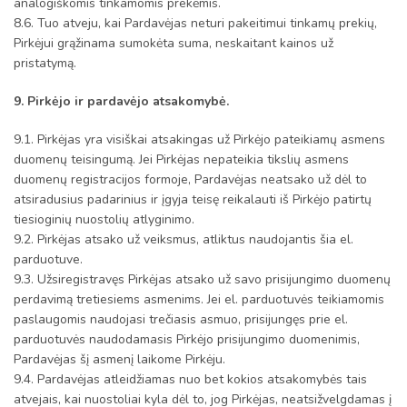
analogiškomis tinkamomis prekėmis.
8.6. Tuo atveju, kai Pardavėjas neturi pakeitimui tinkamų prekių,
Pirkėjui grąžinama sumokėta suma, neskaitant kainos už
pristatymą.
9. Pirkėjo ir pardavėjo atsakomybė.
9.1. Pirkėjas yra visiškai atsakingas už Pirkėjo pateikiamų asmens
duomenų teisingumą. Jei Pirkėjas nepateikia tikslių asmens
duomenų registracijos formoje, Pardavėjas neatsako už dėl to
atsiradusius padarinius ir įgyja teisę reikalauti iš Pirkėjo patirtų
tiesioginių nuostolių atlyginimo.
9.2. Pirkėjas atsako už veiksmus, atliktus naudojantis šia el.
parduotuve.
9.3. Užsiregistravęs Pirkėjas atsako už savo prisijungimo duomenų
perdavimą tretiesiems asmenims. Jei el. parduotuvės teikiamomis
paslaugomis naudojasi trečiasis asmuo, prisijungęs prie el.
parduotuvės naudodamasis Pirkėjo prisijungimo duomenimis,
Pardavėjas šį asmenį laikome Pirkėju.
9.4. Pardavėjas atleidžiamas nuo bet kokios atsakomybės tais
atvejais, kai nuostoliai kyla dėl to, jog Pirkėjas, neatsižvelgdamas į