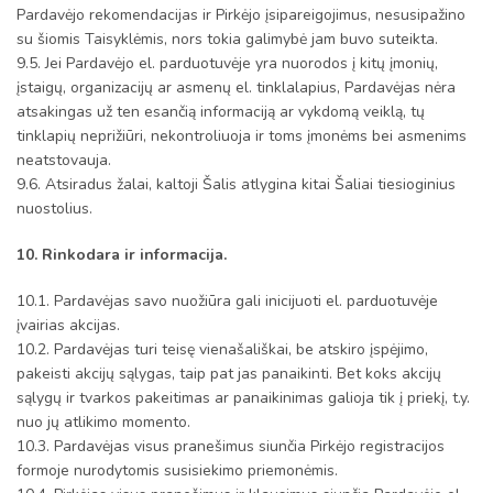
Pardavėjo rekomendacijas ir Pirkėjo įsipareigojimus, nesusipažino
su šiomis Taisyklėmis, nors tokia galimybė jam buvo suteikta.
9.5. Jei Pardavėjo el. parduotuvėje yra nuorodos į kitų įmonių,
įstaigų, organizacijų ar asmenų el. tinklalapius, Pardavėjas nėra
atsakingas už ten esančią informaciją ar vykdomą veiklą, tų
tinklapių neprižiūri, nekontroliuoja ir toms įmonėms bei asmenims
neatstovauja.
9.6. Atsiradus žalai, kaltoji Šalis atlygina kitai Šaliai tiesioginius
nuostolius.
10. Rinkodara ir informacija.
10.1. Pardavėjas savo nuožiūra gali inicijuoti el. parduotuvėje
įvairias akcijas.
10.2. Pardavėjas turi teisę vienašališkai, be atskiro įspėjimo,
pakeisti akcijų sąlygas, taip pat jas panaikinti. Bet koks akcijų
sąlygų ir tvarkos pakeitimas ar panaikinimas galioja tik į priekį, t.y.
nuo jų atlikimo momento.
10.3. Pardavėjas visus pranešimus siunčia Pirkėjo registracijos
formoje nurodytomis susisiekimo priemonėmis.