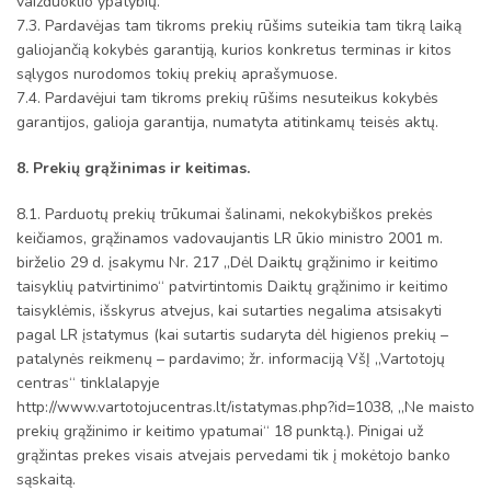
vaizduoklio ypatybių.
7.3. Pardavėjas tam tikroms prekių rūšims suteikia tam tikrą laiką
galiojančią kokybės garantiją, kurios konkretus terminas ir kitos
sąlygos nurodomos tokių prekių aprašymuose.
7.4. Pardavėjui tam tikroms prekių rūšims nesuteikus kokybės
garantijos, galioja garantija, numatyta atitinkamų teisės aktų.
8. Prekių grąžinimas ir keitimas.
8.1. Parduotų prekių trūkumai šalinami, nekokybiškos prekės
keičiamos, grąžinamos vadovaujantis LR ūkio ministro 2001 m.
birželio 29 d. įsakymu Nr. 217 „Dėl Daiktų grąžinimo ir keitimo
taisyklių patvirtinimo“ patvirtintomis Daiktų grąžinimo ir keitimo
taisyklėmis, išskyrus atvejus, kai sutarties negalima atsisakyti
pagal LR įstatymus (kai sutartis sudaryta dėl higienos prekių –
patalynės reikmenų – pardavimo; žr. informaciją VšĮ „Vartotojų
centras“ tinklalapyje
http://www.vartotojucentras.lt/istatymas.php?id=1038, „Ne maisto
prekių grąžinimo ir keitimo ypatumai“ 18 punktą.). Pinigai už
grąžintas prekes visais atvejais pervedami tik į mokėtojo banko
sąskaitą.