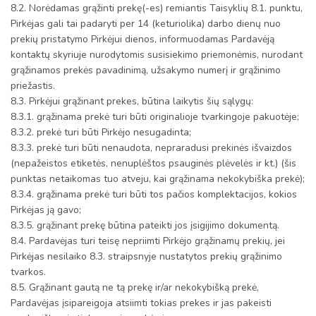
8.2. Norėdamas grąžinti prekę(-es) remiantis Taisyklių 8.1. punktu,
Pirkėjas gali tai padaryti per 14 (keturiolika) darbo dienų nuo
prekių pristatymo Pirkėjui dienos, informuodamas Pardavėją
kontaktų skyriuje nurodytomis susisiekimo priemonėmis, nurodant
grąžinamos prekės pavadinimą, užsakymo numerį ir grąžinimo
priežastis.
8.3. Pirkėjui grąžinant prekes, būtina laikytis šių sąlygų:
8.3.1. grąžinama prekė turi būti originalioje tvarkingoje pakuotėje;
8.3.2. prekė turi būti Pirkėjo nesugadinta;
8.3.3. prekė turi būti nenaudota, nepraradusi prekinės išvaizdos
(nepažeistos etiketės, nenuplėštos psauginės plėvelės ir kt.) (šis
punktas netaikomas tuo atveju, kai grąžinama nekokybiška prekė);
8.3.4. grąžinama prekė turi būti tos pačios komplektacijos, kokios
Pirkėjas ją gavo;
8.3.5. grąžinant prekę būtina pateikti jos įsigijimo dokumentą.
8.4. Pardavėjas turi teisę nepriimti Pirkėjo grąžinamų prekių, jei
Pirkėjas nesilaiko 8.3. straipsnyje nustatytos prekių grąžinimo
tvarkos.
8.5. Grąžinant gautą ne tą prekę ir/ar nekokybišką prekė,
Pardavėjas įsipareigoja atsiimti tokias prekes ir jas pakeisti