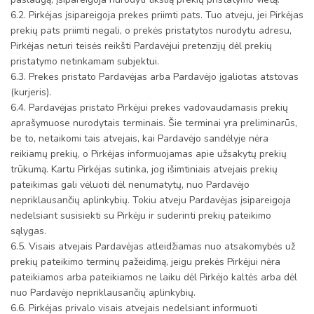
6.2. Pirkėjas įsipareigoja prekes priimti pats. Tuo atveju, jei Pirkėjas
prekių pats priimti negali, o prekės pristatytos nurodytu adresu,
Pirkėjas neturi teisės reikšti Pardavėjui pretenzijų dėl prekių
pristatymo netinkamam subjektui.
6.3. Prekes pristato Pardavėjas arba Pardavėjo įgaliotas atstovas
(kurjeris).
6.4. Pardavėjas pristato Pirkėjui prekes vadovaudamasis prekių
aprašymuose nurodytais terminais. Šie terminai yra preliminarūs,
be to, netaikomi tais atvejais, kai Pardavėjo sandėlyje nėra
reikiamų prekių, o Pirkėjas informuojamas apie užsakytų prekių
trūkumą. Kartu Pirkėjas sutinka, jog išimtiniais atvejais prekių
pateikimas gali vėluoti dėl nenumatytų, nuo Pardavėjo
nepriklausančių aplinkybių. Tokiu atveju Pardavėjas įsipareigoja
nedelsiant susisiekti su Pirkėju ir suderinti prekių pateikimo
sąlygas.
6.5. Visais atvejais Pardavėjas atleidžiamas nuo atsakomybės už
prekių pateikimo terminų pažeidimą, jeigu prekės Pirkėjui nėra
pateikiamos arba pateikiamos ne laiku dėl Pirkėjo kaltės arba dėl
nuo Pardavėjo nepriklausančių aplinkybių.
6.6. Pirkėjas privalo visais atvejais nedelsiant informuoti