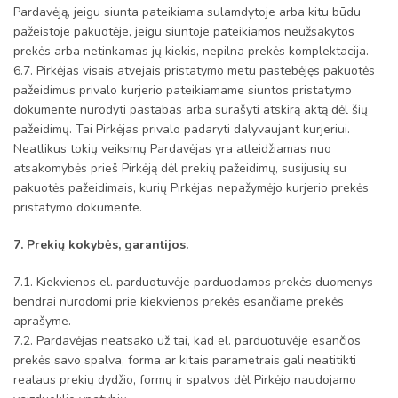
Pardavėją, jeigu siunta pateikiama sulamdytoje arba kitu būdu
pažeistoje pakuotėje, jeigu siuntoje pateikiamos neužsakytos
prekės arba netinkamas jų kiekis, nepilna prekės komplektacija.
6.7. Pirkėjas visais atvejais pristatymo metu pastebėjęs pakuotės
pažeidimus privalo kurjerio pateikiamame siuntos pristatymo
dokumente nurodyti pastabas arba surašyti atskirą aktą dėl šių
pažeidimų. Tai Pirkėjas privalo padaryti dalyvaujant kurjeriui.
Neatlikus tokių veiksmų Pardavėjas yra atleidžiamas nuo
atsakomybės prieš Pirkėją dėl prekių pažeidimų, susijusių su
pakuotės pažeidimais, kurių Pirkėjas nepažymėjo kurjerio prekės
pristatymo dokumente.
7. Prekių kokybės, garantijos.
7.1. Kiekvienos el. parduotuvėje parduodamos prekės duomenys
bendrai nurodomi prie kiekvienos prekės esančiame prekės
aprašyme.
7.2. Pardavėjas neatsako už tai, kad el. parduotuvėje esančios
prekės savo spalva, forma ar kitais parametrais gali neatitikti
realaus prekių dydžio, formų ir spalvos dėl Pirkėjo naudojamo