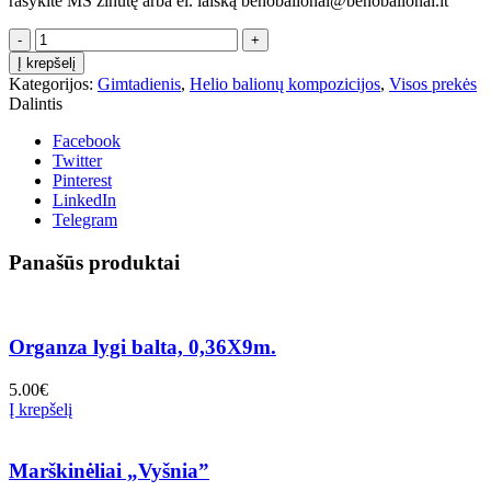
rašykite MS žinutę arba el. laišką benobalionai@benobalionai.lt
produkto
kiekis:
Į krepšelį
Setas
Kategorijos:
Gimtadienis
,
Helio balionų kompozicijos
,
Visos prekės
Kosmosas
Dalintis
Facebook
Twitter
Pinterest
LinkedIn
Telegram
Panašūs produktai
Organza lygi balta, 0,36X9m.
5.00
€
Į krepšelį
Marškinėliai „Vyšnia”