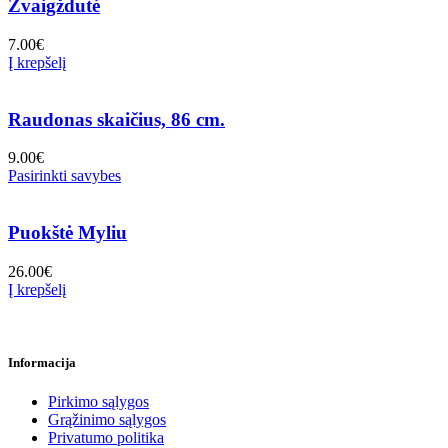
Žvaigždutė
7.00
€
Į krepšelį
Raudonas skaičius, 86 cm.
9.00
€
Pasirinkti savybes
Puokštė Myliu
26.00
€
Į krepšelį
Informacija
Pirkimo sąlygos
Grąžinimo sąlygos
Privatumo politika