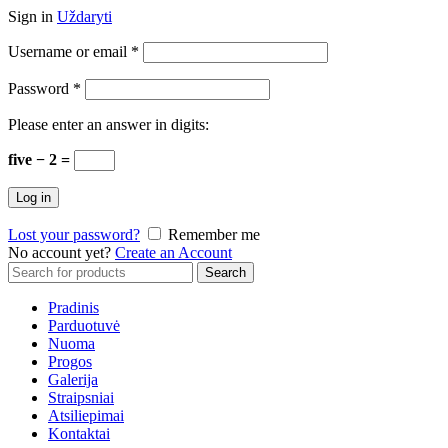
Sign in
Uždaryti
Username or email
*
Password
*
Please enter an answer in digits:
five − 2 =
Log in
Lost your password?
Remember me
No account yet?
Create an Account
Search
Search
for:
Pradinis
Parduotuvė
Nuoma
Progos
Galerija
Straipsniai
Atsiliepimai
Kontaktai