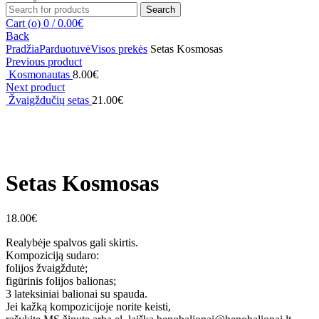
Search
Search
for:
Cart (
o
)
0
/
0.00
€
Back
Pradžia
Parduotuvė
Visos prekės
Setas Kosmosas
Previous product
Kosmonautas
8.00
€
Next product
Žvaigždučių setas
21.00
€
Click to enlarge
Setas Kosmosas
18.00
€
Realybėje spalvos gali skirtis.
Kompoziciją sudaro:
folijos žvaigždutė;
figūrinis folijos balionas;
3 lateksiniai balionai su spauda.
Jei kažką kompozicijoje norite keisti,