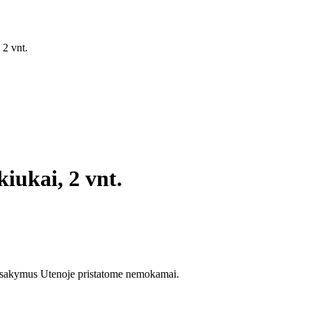
 2 vnt.
iukai, 2 vnt.
 užsakymus Utenoje pristatome nemokamai.