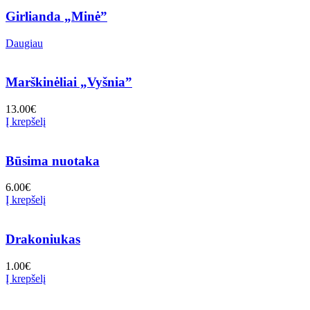
Girlianda „Minė”
Daugiau
Marškinėliai „Vyšnia”
13.00
€
Į krepšelį
Būsima nuotaka
6.00
€
Į krepšelį
Drakoniukas
1.00
€
Į krepšelį