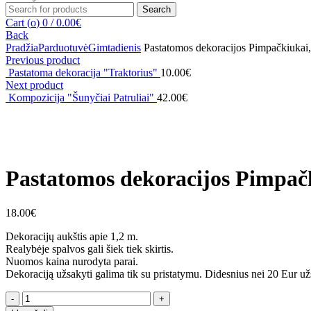
Search
Search
for:
Cart (
o
)
0
/
0.00
€
Back
Pradžia
Parduotuvė
Gimtadienis
Pastatomos dekoracijos Pimpačkiukai,
Previous product
Pastatoma dekoracija "Traktorius"
10.00
€
Next product
Kompozicija "Šunyčiai Patruliai"
42.00
€
Click to enlarge
Pastatomos dekoracijos Pimpačk
18.00
€
Dekoracijų aukštis apie 1,2 m.
Realybėje spalvos gali šiek tiek skirtis.
Nuomos kaina nurodyta parai.
Dekoraciją užsakyti galima tik su pristatymu. Didesnius nei 20 Eur
produkto
kiekis: