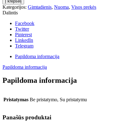
Į krepšelį
Pastatomos
Kategorijos:
Gimtadienis
,
Nuoma
,
Visos prekės
dekoracijos
Dalintis
Pimpačkiukai,
2
Facebook
vnt.
Twitter
Pinterest
LinkedIn
Telegram
Papildoma informacija
Papildoma informacija
Papildoma informacija
Pristatymas
Be pristatymo, Su pristatymu
Panašūs produktai