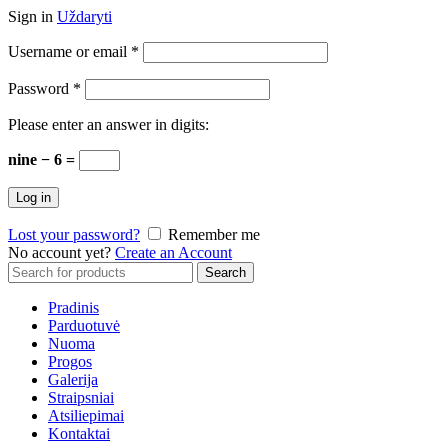
Sign in
Uždaryti
Username or email
*
Password
*
Please enter an answer in digits:
nine − 6 =
Log in
Lost your password?
Remember me
No account yet?
Create an Account
Search
Search
for:
Pradinis
Parduotuvė
Nuoma
Progos
Galerija
Straipsniai
Atsiliepimai
Kontaktai