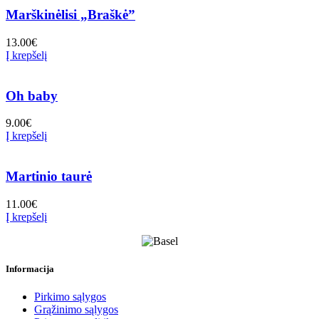
Marškinėlisi „Braškė”
13.00
€
Į krepšelį
Oh baby
9.00
€
Į krepšelį
Martinio taurė
11.00
€
Į krepšelį
Informacija
Pirkimo sąlygos
Grąžinimo sąlygos