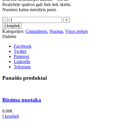
Realybėje spalvos gali šiek tiek skirtis.
Nuomos kaina nurodyta parai.
produkto
kiekis:
Į krepšelį
Dekoracijos
Kategorijos:
Gimtadienis
,
Nuoma
,
Visos prekės
SAUSAINIŲ
Dalintis
MONSTRAI,
2
Facebook
vnt.
Twitter
Pinterest
LinkedIn
Telegram
Panašūs produktai
Būsima nuotaka
6.00
€
Į krepšelį