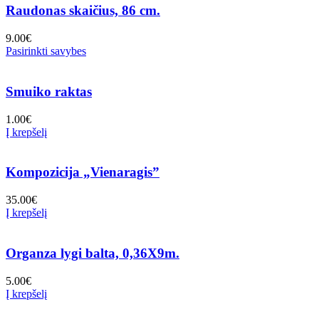
Raudonas skaičius, 86 cm.
9.00
€
Pasirinkti savybes
Smuiko raktas
1.00
€
Į krepšelį
Kompozicija „Vienaragis”
35.00
€
Į krepšelį
Organza lygi balta, 0,36X9m.
5.00
€
Į krepšelį