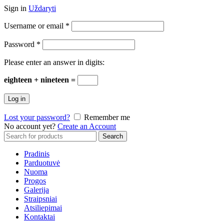
Sign in
Uždaryti
Username or email
*
Password
*
Please enter an answer in digits:
eighteen + nineteen =
Log in
Lost your password?
Remember me
No account yet?
Create an Account
Search
Search
for:
Pradinis
Parduotuvė
Nuoma
Progos
Galerija
Straipsniai
Atsiliepimai
Kontaktai