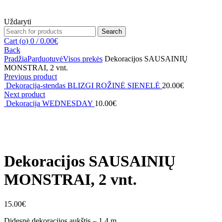
Uždaryti
Search
Search
for:
Cart (
o
)
0
/
0.00
€
Back
Pradžia
Parduotuvė
Visos prekės
Dekoracijos SAUSAINIŲ
MONSTRAI, 2 vnt.
Previous product
Dekoracija-stendas BLIZGI ROŽINĖ SIENELĖ
20.00
€
Next product
Dekoracija WEDNESDAY
10.00
€
Click to enlarge
Dekoracijos SAUSAINIŲ
MONSTRAI, 2 vnt.
15.00
€
Didesnė dekoracijos aukštis – 1,4 m.