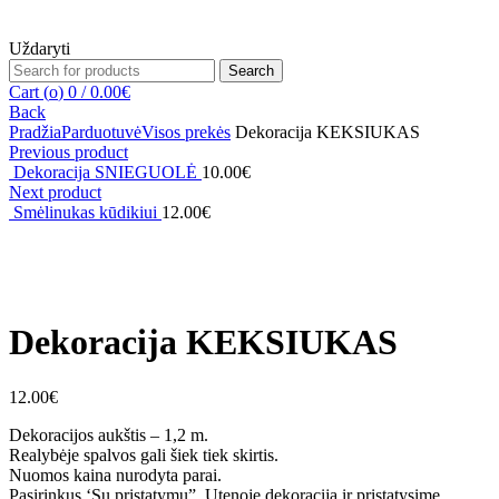
Uždaryti
Search
Search
for:
Cart (
o
)
0
/
0.00
€
Back
Pradžia
Parduotuvė
Visos prekės
Dekoracija KEKSIUKAS
Previous product
Dekoracija SNIEGUOLĖ
10.00
€
Next product
Smėlinukas kūdikiui
12.00
€
Click to enlarge
Dekoracija KEKSIUKAS
12.00
€
Dekoracijos aukštis – 1,2 m.
Realybėje spalvos gali šiek tiek skirtis.
Nuomos kaina nurodyta parai.
Pasirinkus ‘Su pristatymu”, Utenoje dekoraciją ir pristatysime