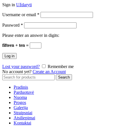
Sign in
Uždaryti
Username or email
*
Password
*
Please enter an answer in digits:
fifteen + ten =
Log in
Lost your password?
Remember me
No account yet?
Create an Account
Search
Search
for:
Pradinis
Parduotuvė
Nuoma
Progos
Galerija
Straipsniai
Atsiliepimai
Kontaktai