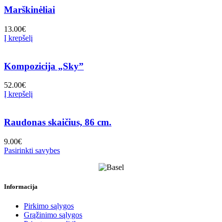
Marškinėliai
13.00
€
Į krepšelį
Kompozicija „Sky”
52.00
€
Į krepšelį
Raudonas skaičius, 86 cm.
9.00
€
Pasirinkti savybes
Informacija
Pirkimo sąlygos
Grąžinimo sąlygos