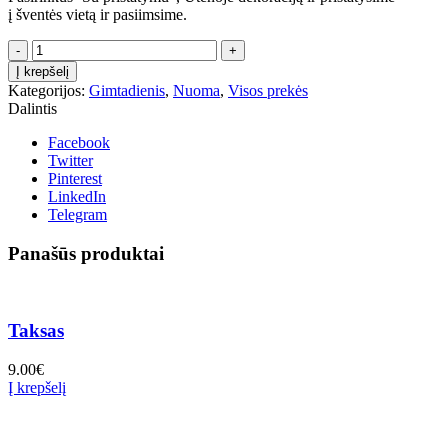
į šventės vietą ir pasiimsime.
produkto
kiekis:
Į krepšelį
Dekoracija
Kategorijos:
Gimtadienis
,
Nuoma
,
Visos prekės
KEKSIUKAS
Dalintis
Facebook
Twitter
Pinterest
LinkedIn
Telegram
Panašūs produktai
Taksas
9.00
€
Į krepšelį