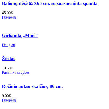
Balionų dėžė 65X65 cm. su suasmeninta spauda
45.00
€
Į krepšelį
Girlianda „Minė”
Daugiau
Žiedas
10.50
€
Pasirinkti savybes
Rožinio aukso skaičius, 86 cm.
9.00
€
Į krepšelį