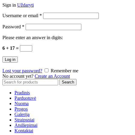
Sign in
Uždaryti
Username or email
*
Password
*
Please enter an answer in digits:
6 + 17 =
Log in
Lost your password?
Remember me
No account yet?
Create an Account
Search
Search
for:
Pradinis
Parduotuvė
Nuoma
Progos
Galerija
Straipsniai
Atsiliepimai
Kontaktai