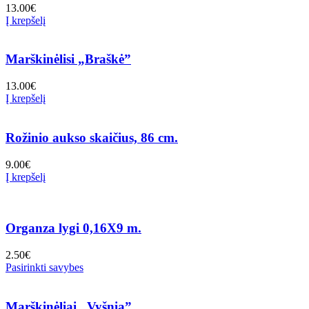
13.00
€
Į krepšelį
Marškinėlisi „Braškė”
13.00
€
Į krepšelį
Rožinio aukso skaičius, 86 cm.
9.00
€
Į krepšelį
Organza lygi 0,16X9 m.
2.50
€
Pasirinkti savybes
Marškinėliai „Vyšnia”