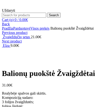
Uždaryti
Search
Search
for:
Cart (
o
)
0
/
0.00
€
Back
Pradžia
Parduotuvė
Visos prekės
Balionų puokštė Žvaigždėtai
Previous product
Žvaigždučių setas
21.00
€
Next product
Elza
9.00
€
Click to enlarge
Balionų puokštė Žvaigždėtai
31.00
€
Realybėje spalvos gali skirtis.
Kompoziciją sudaro:
3 folijos žvaigždutės;
folijos širdutė;