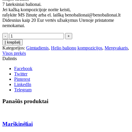
7 lateksiniai balionai.
Jei kažką kompozicijoje norite keisti,
rašykite MS žinutę arba el. laišką benobalionai@benobalionai.lt
Didesnius kaip 20 Eur vertės užsakymus Utenoje pristatome
nemokamai.
produkto
kiekis:
Į krepšelį
Balionų
Kategorijos:
Gimtadienis
,
Helio balionų kompozicijos
,
Mergvakaris
,
puokštė
Visos prekės
Žvaigždėtai
Dalintis
Facebook
Twitter
Pinterest
LinkedIn
Telegram
Panašūs produktai
Marškinėliai