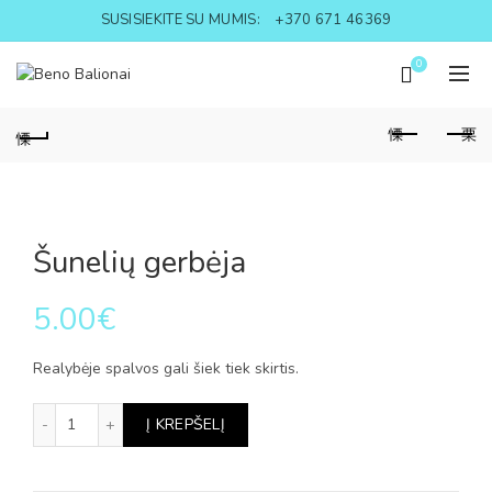
SUSISIEKITE SU MUMIS:
+370 671 46369
0
Šunelių gerbėja
5.00
€
Realybėje spalvos gali šiek tiek skirtis.
produkto kiekis: Šunelių gerbėja
Į KREPŠELĮ