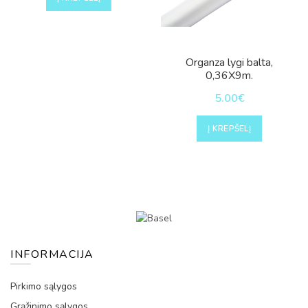
Organza lygi balta,
0,36X9m.
5.00
€
Į KREPŠELĮ
INFORMACIJA
Pirkimo sąlygos
Grąžinimo sąlygos