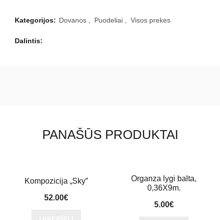
Kategorijos:
Dovanos
,
Puodeliai
,
Visos prekės
Dalintis
PANAŠŪS PRODUKTAI
Organza lygi balta,
Kompozicija „Sky”
0,36X9m.
52.00
€
5.00
€
Į KREPŠELĮ