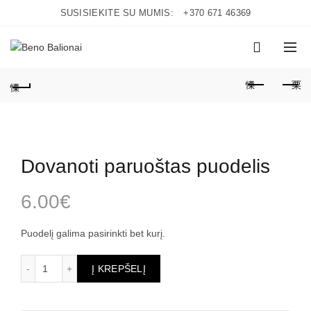
SUSISIEKITE SU MUMIS:
+370 671 46369
0
Dovanoti paruoštas puodelis
6.00
€
Puodelį galima pasirinkti bet kurį.
produkto kiekis: Dovanoti paruoštas puodelis
Į KREPŠELĮ