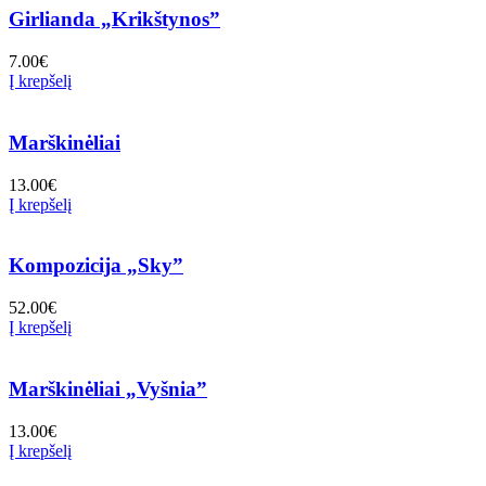
Girlianda „Krikštynos”
7.00
€
Į krepšelį
Marškinėliai
13.00
€
Į krepšelį
Kompozicija „Sky”
52.00
€
Į krepšelį
Marškinėliai „Vyšnia”
13.00
€
Į krepšelį