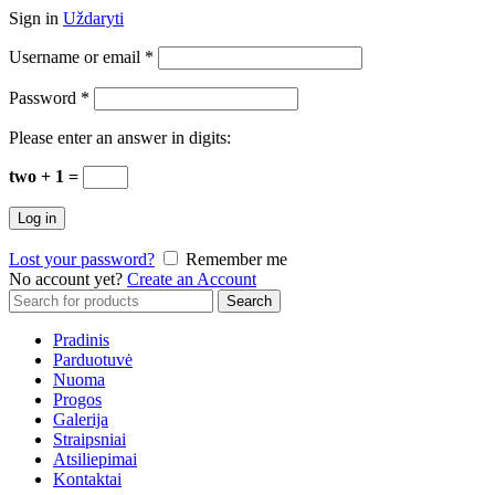
Sign in
Uždaryti
Username or email
*
Password
*
Please enter an answer in digits:
two + 1 =
Log in
Lost your password?
Remember me
No account yet?
Create an Account
Search
Search
for:
Pradinis
Parduotuvė
Nuoma
Progos
Galerija
Straipsniai
Atsiliepimai
Kontaktai