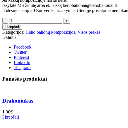
Jei kažką kompozicijoje norite keisti,
rašykite MS žinutę arba el. laišką benobalionai@benobalionai.lt
Didesnius kaip 20 Eur vertės užsakymus Utenoje pristatome nemokam
produkto
kiekis:
Į krepšelį
Kompozicija
Kategorijos:
Helio balionų kompozicijos
,
Visos prekės
Minionikai
Dalintis
Facebook
Twitter
Pinterest
LinkedIn
Telegram
Panašūs produktai
Drakoniukas
1.00
€
Į krepšelį