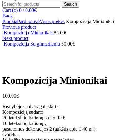
Search
Search
for:
Cart (
o
)
0
/
0.00
€
Back
Pradžia
Parduotuvė
Visos prekės
Kompozicija Minionikai
Previous product
Kompozicija Minionikas
85.00
€
Next product
Kompozicija Su gimtadieniu
50.00
€
Click to enlarge
Kompozicija Minionikai
100.00
€
Realybėje spalvos gali skirtis.
Kompoziciją sudaro:
20 lateksinių balionų su konfeti;
10 lateksinių balionų,;
pastatomos dekoracijos 2 (aukštis apie 1,40 m.);
svareliai.