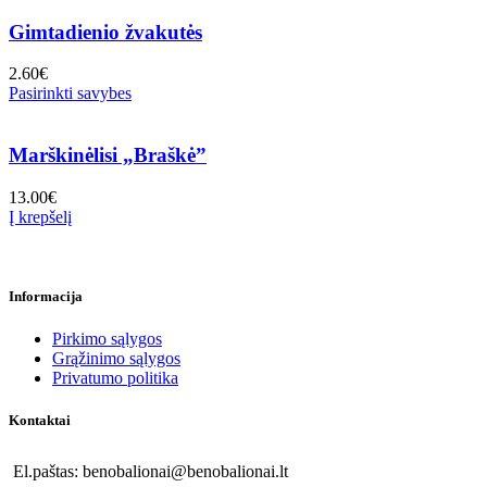
Gimtadienio žvakutės
2.60
€
Pasirinkti savybes
Marškinėlisi „Braškė”
13.00
€
Į krepšelį
Informacija
Pirkimo sąlygos
Grąžinimo sąlygos
Privatumo politika
Kontaktai
El.paštas: benobalionai@benobalionai.lt