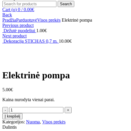
Search
Search
for:
Cart (
o
)
0
/
0.00
€
Back
Pradžia
Parduotuvė
Visos prekės
Elektrinė pompa
Previous product
Dėžutė puodeliui
1.00
€
Next product
Dekoracija STICHAS 0,7 m.
10.00
€
Click to enlarge
Elektrinė pompa
5.00
€
Kaina nurodyta vienai parai.
produkto
kiekis:
Į krepšelį
Elektrinė
Kategorijos:
Nuoma
,
Visos prekės
pompa
Dalintis