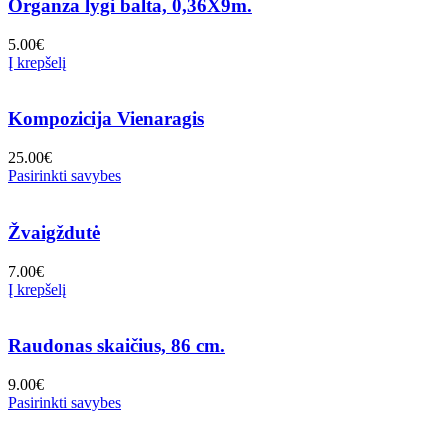
Organza lygi balta, 0,36X9m.
5.00
€
Į krepšelį
Kompozicija Vienaragis
25.00
€
Pasirinkti savybes
Žvaigždutė
7.00
€
Į krepšelį
Raudonas skaičius, 86 cm.
9.00
€
Pasirinkti savybes