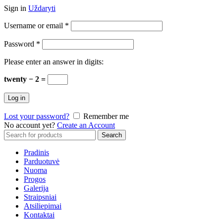
Sign in
Uždaryti
Username or email
*
Password
*
Please enter an answer in digits:
twenty − 2 =
Log in
Lost your password?
Remember me
No account yet?
Create an Account
Search
Search
for:
Pradinis
Parduotuvė
Nuoma
Progos
Galerija
Straipsniai
Atsiliepimai
Kontaktai