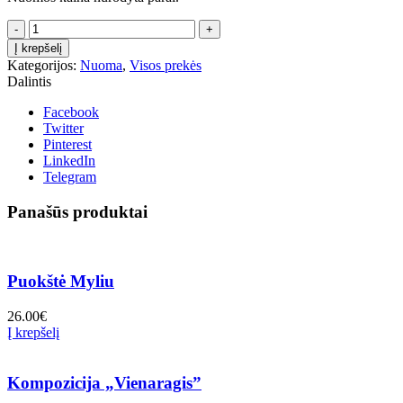
produkto
kiekis:
Į krepšelį
Dekoracija-
Kategorijos:
Nuoma
,
Visos prekės
stendas
Dalintis
STICHAS
Facebook
Twitter
Pinterest
LinkedIn
Telegram
Panašūs produktai
Puokštė Myliu
26.00
€
Į krepšelį
Kompozicija „Vienaragis”