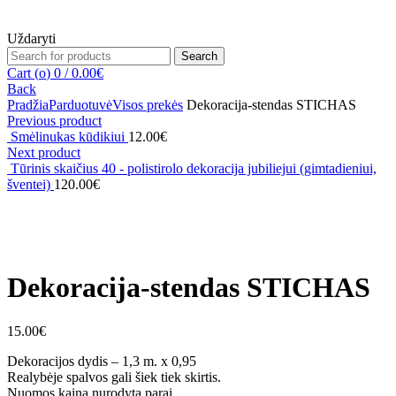
Uždaryti
Search
Search
for:
Cart (
o
)
0
/
0.00
€
Back
Pradžia
Parduotuvė
Visos prekės
Dekoracija-stendas STICHAS
Previous product
Smėlinukas kūdikiui
12.00
€
Next product
Tūrinis skaičius 40 - polistirolo dekoracija jubiliejui (gimtadieniui,
šventei)
120.00
€
Click to enlarge
Dekoracija-stendas STICHAS
15.00
€
Dekoracijos dydis – 1,3 m. x 0,95
Realybėje spalvos gali šiek tiek skirtis.
Nuomos kaina nurodyta parai.