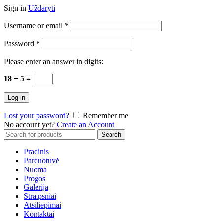
Sign in
Uždaryti
Username or email
*
Password
*
Please enter an answer in digits:
18 − 5 =
Log in
Lost your password?
Remember me
No account yet?
Create an Account
Search
Search
for:
Pradinis
Parduotuvė
Nuoma
Progos
Galerija
Straipsniai
Atsiliepimai
Kontaktai