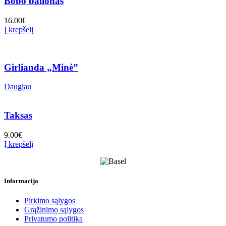
Bobo balionas
16.00
€
Į krepšelį
Girlianda „Minė”
Daugiau
Taksas
9.00
€
Į krepšelį
Informacija
Pirkimo sąlygos
Grąžinimo sąlygos
Privatumo politika