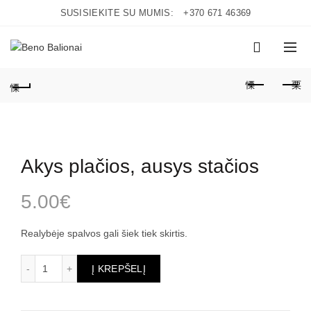
SUSISIEKITE SU MUMIS:
+370 671 46369
0
Akys plačios, ausys stačios
5.00
€
Realybėje spalvos gali šiek tiek skirtis.
produkto kiekis: Akys plačios, ausys stačios
Į KREPŠELĮ