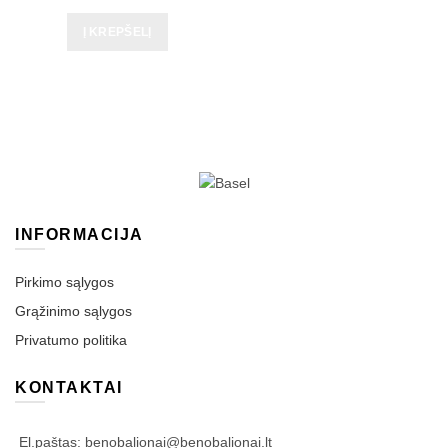
Į KREPŠELĮ
INFORMACIJA
Pirkimo sąlygos
Grąžinimo sąlygos
Privatumo politika
KONTAKTAI
El.paštas: benobalionai@benobalionai.lt