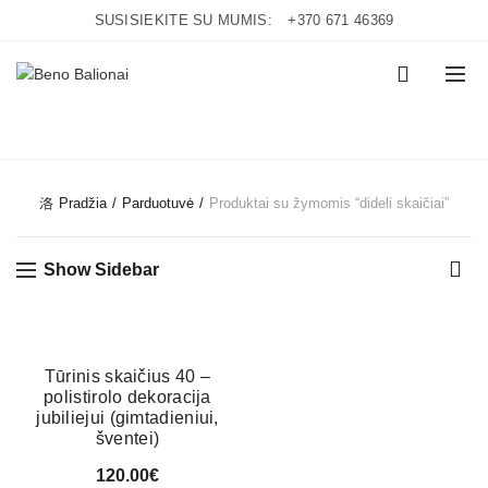
SUSISIEKITE SU MUMIS:
+370 671 46369
0
CATEGORIES
Pradžia
Parduotuvė
Produktai su žymomis “dideli skaičiai”
Show Sidebar
Tūrinis skaičius 40 –
polistirolo dekoracija
jubiliejui (gimtadieniui,
šventei)
120.00
€