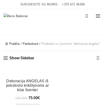
SUSISIEKITE SU MUMIS:
+370 671 46369
0
CATEGORIES
Pradžia
Parduotuvė
Produktai su žymomis “dekoracija angelas”
Show Sidebar
-29%
Dekoracija ANGELAS iš
polistirolo krikštynoms ar
kitai šventei
75.00
€
105.00
€