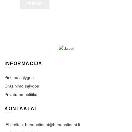
Į KREPŠELĮ
INFORMACIJA
Pirkimo sąlygos
Grąžinimo sąlygos
Privatumo politika
KONTAKTAI
El.paštas: benobalionai@benobalionai.lt