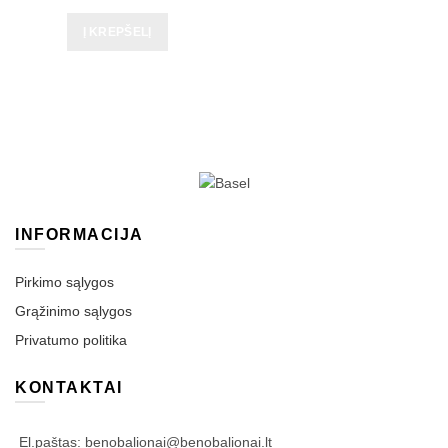
Į KREPŠELĮ
INFORMACIJA
Pirkimo sąlygos
Grąžinimo sąlygos
Privatumo politika
KONTAKTAI
El.paštas: benobalionai@benobalionai.lt