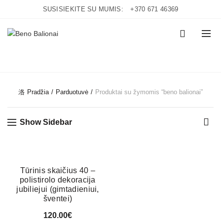
SUSISIEKITE SU MUMIS:
+370 671 46369
0
CATEGORIES
Pradžia
Parduotuvė
Produktai su žymomis “beno balionai”
Show Sidebar
Tūrinis skaičius 40 –
polistirolo dekoracija
jubiliejui (gimtadieniui,
šventei)
120.00
€