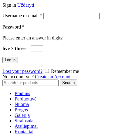
Sign in
Uždaryti
Username or email
*
Password
*
Please enter an answer in digits:
five × three =
Log in
Lost your password?
Remember me
No account yet?
Create an Account
Search
Search
for:
Pradinis
Parduotuvė
Nuoma
Progos
Galerija
Straipsniai
Atsiliepimai
Kontaktai