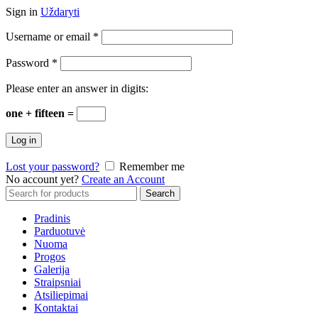
Sign in
Uždaryti
Username or email
*
Password
*
Please enter an answer in digits:
one + fifteen =
Log in
Lost your password?
Remember me
No account yet?
Create an Account
Search
Search
for:
Pradinis
Parduotuvė
Nuoma
Progos
Galerija
Straipsniai
Atsiliepimai
Kontaktai