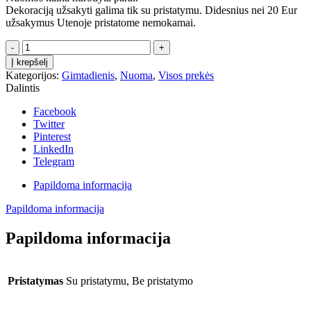
Dekoraciją užsakyti galima tik su pristatymu. Didesnius nei 20 Eur
užsakymus Utenoje pristatome nemokamai.
produkto
kiekis:
Į krepšelį
Dekoracija
Kategorijos:
Gimtadienis
,
Nuoma
,
Visos prekės
"Barbė"
Dalintis
Facebook
Twitter
Pinterest
LinkedIn
Telegram
Papildoma informacija
Papildoma informacija
Papildoma informacija
Pristatymas
Su pristatymu, Be pristatymo