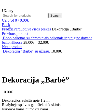
Uždaryti
Search
Search
for:
Cart (
o
)
0
/
0.00
€
Back
Pradžia
Parduotuvė
Visos prekės
Dekoracija „Barbė”
Previous product
Bobo balionas su chrominiais balionais ir pinigine dovana
balionėliuose
28.00
€
–
32.00
€
Next product
Dekoracija "Barbė" su užrašu.
10.00
€
Click to enlarge
Dekoracija „Barbė”
10.00
€
Dekoracijos aukštis apie 1,2 m.
Realybėje spalvos gali šiek tiek skirtis.
Nuomos kaina nurodyta parai.