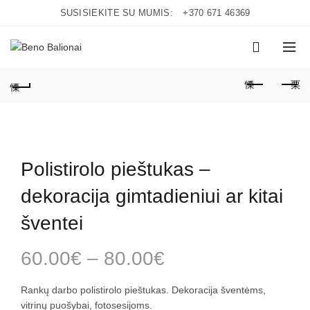
SUSISIEKITE SU MUMIS:
+370 671 46369
0
Polistirolo pieštukas –
dekoracija gimtadieniui ar kitai
šventei
60.00
€
–
80.00
€
Rankų darbo polistirolo pieštukas. Dekoracija šventėms,
vitrinų puošybai, fotosesijoms.