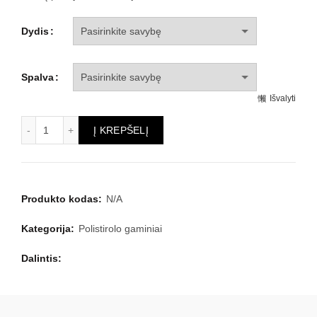
Dydis
Spalva
Išvalyti
produkto kiekis: Polistirolo pieštukas - dekoracija gimtadieniu
Į KREPŠELĮ
Produkto kodas:
N/A
Kategorija:
Polistirolo gaminiai
Dalintis