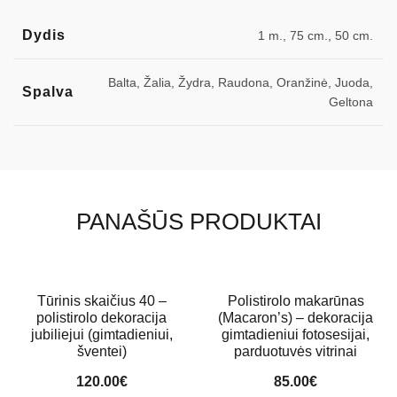
Dydis
1 m., 75 cm., 50 cm.
Balta, Žalia, Žydra, Raudona, Oranžinė, Juoda,
Spalva
Geltona
PANAŠŪS PRODUKTAI
Tūrinis skaičius 40 –
Polistirolo makarūnas
polistirolo dekoracija
(Macaron’s) – dekoracija
jubiliejui (gimtadieniui,
gimtadieniui fotosesijai,
šventei)
parduotuvės vitrinai
120.00
€
85.00
€