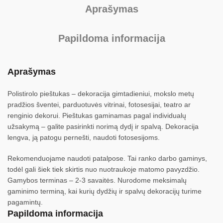
Aprašymas
Papildoma informacija
Aprašymas
Polistirolo pieštukas – dekoracija gimtadieniui, mokslo metų
pradžios šventei, parduotuvės vitrinai, fotosesijai, teatro ar
renginio dekorui. Pieštukas gaminamas pagal individualų
užsakymą – galite pasirinkti norimą dydį ir spalvą. Dekoracija
lengva, ją patogu pernešti, naudoti fotosesijoms.
Rekomenduojame naudoti patalpose. Tai ranko darbo gaminys,
todėl gali šiek tiek skirtis nuo nuotraukoje matomo pavyzdžio.
Gamybos terminas – 2-3 savaitės. Nurodome meksimalų
gaminimo terminą, kai kurių dydžių ir spalvų dekoracijų turime
pagamintų.
Papildoma informacija