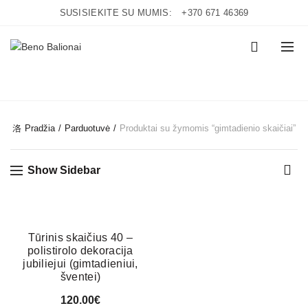
SUSISIEKITE SU MUMIS:
+370 671 46369
0
CATEGORIES
Pradžia
Parduotuvė
Produktai su žymomis “gimtadienio skaičiai”
Show Sidebar
Tūrinis skaičius 40 –
polistirolo dekoracija
jubiliejui (gimtadieniui,
šventei)
120.00
€