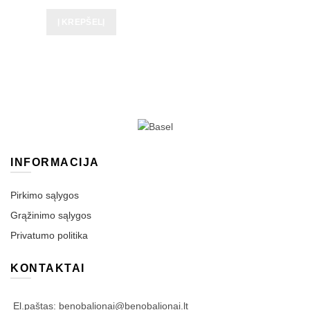
Į KREPŠELĮ
INFORMACIJA
Pirkimo sąlygos
Grąžinimo sąlygos
Privatumo politika
KONTAKTAI
El.paštas: benobalionai@benobalionai.lt